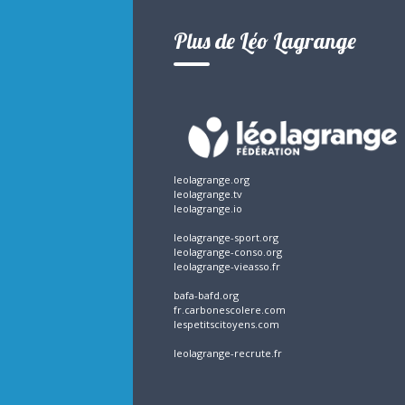
Plus de Léo Lagrange
leolagrange.org
leolagrange.tv
leolagrange.io
leolagrange-sport.org
leolagrange-conso.org
leolagrange-vieasso.fr
bafa-bafd.org
fr.carbonescolere.com
lespetitscitoyens.com
leolagrange-recrute.fr