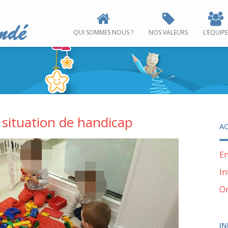
QUI SOMMES NOUS ?
NOS VALEURS
L’EQUIPE
n situation de handicap
AC
E
In
On
IN