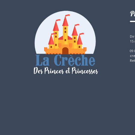
P
Dir
15 
09 
cr
Re