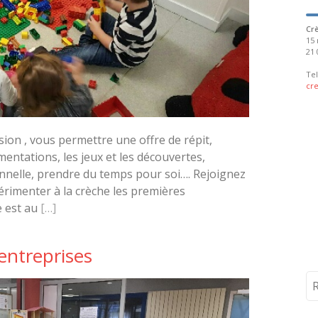
Cr
15 
21 
Tel
cr
usion , vous permettre une offre de répit,
mentations, les jeux et les découvertes,
onnelle, prendre du temps pour soi…. Rejoignez
érimenter à la crèche les premières
le est au
[…]
entreprises
Re