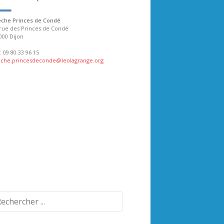
èche Princes de Condé
rue des Princes de Condé
000 Dijon
: 09 80 33 96 15
eche.princesdeconde@leolagrange.org
cherche: