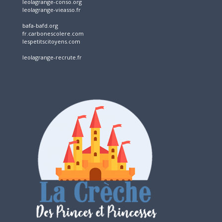
leolagrange-conso.org
leolagrange-vieasso.fr
bafa-bafd.org
fr.carbonescolere.com
lespetitscitoyens.com
leolagrange-recrute.fr